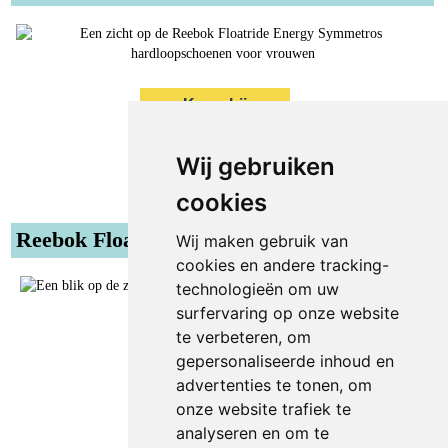
Koop bij
Reebok
Wij gebruiken
Gewicht: 190 gram
Offset: 9 mm
cookies
Reebok Floatride Energy 4
Wij maken gebruik van
cookies en andere tracking-
technologieën om uw
surfervaring op onze website
te verbeteren, om
Koop bij
Reebok
gepersonaliseerde inhoud en
advertenties te tonen, om
Gewicht: 238 gram
onze website trafiek te
Offset: 9 mm
analyseren en om te