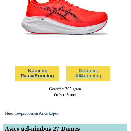
Koop bij
Koop bij
PassaRunning
All4running
Gewicht: 305 gram
Offset: 8 mm
Meer
Loopschoenen Asics kopen
Asics gel-nimbus 27 Dames