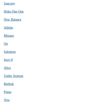
Saucony
Hoka One One
New Balance
Adidas
Mizuno
On
Salomon
Inov-8
Altra
Under Armour
Reebok
Puma
Veja