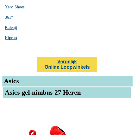
Xero Shoes
361°
Kalenji
Kiprun
Vergelijk
Online Loopwinkels
Asics
Asics gel-nimbus 27 Heren