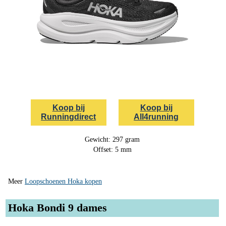
Koop bij
Koop bij
Runningdirect
All4running
Gewicht: 297 gram
Offset: 5 mm
Meer
Loopschoenen Hoka kopen
Hoka Bondi 9 dames