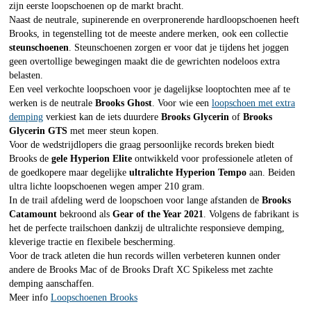
zijn eerste loopschoenen op de markt bracht.
Naast de neutrale, supinerende en overpronerende hardloopschoenen heeft
Brooks, in tegenstelling tot de meeste andere merken, ook een collectie
steunschoenen
. Steunschoenen zorgen er voor dat je tijdens het joggen
geen overtollige bewegingen maakt die de gewrichten nodeloos extra
belasten.
Een veel verkochte loopschoen voor je dagelijkse looptochten mee af te
werken is de neutrale
Brooks Ghost
. Voor wie een
loopschoen met extra
demping
verkiest kan de iets duurdere
Brooks Glycerin
of
Brooks
Glycerin GTS
met meer steun kopen.
Voor de wedstrijdlopers die graag persoonlijke records breken biedt
Brooks de
gele Hyperion Elite
ontwikkeld voor professionele atleten of
de goedkopere maar degelijke
ultralichte Hyperion Tempo
aan. Beiden
ultra lichte loopschoenen wegen amper 210 gram.
In de trail afdeling werd de loopschoen voor lange afstanden de
Brooks
Catamount
bekroond als
Gear of the Year 2021
. Volgens de fabrikant is
het de perfecte trailschoen dankzij de ultralichte responsieve demping,
kleverige tractie en flexibele bescherming.
Voor de track atleten die hun records willen verbeteren kunnen onder
andere de Brooks Mac of de Brooks Draft XC Spikeless met zachte
demping aanschaffen.
Meer info
Loopschoenen Brooks