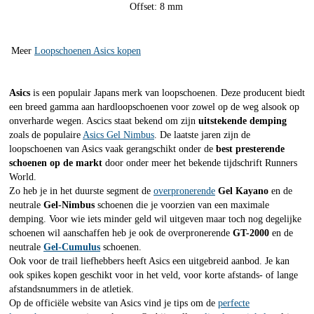
Offset: 8 mm
Meer
Loopschoenen Asics kopen
Asics
is een populair Japans merk van loopschoenen. Deze producent biedt
een breed gamma aan hardloopschoenen voor zowel op de weg alsook op
onverharde wegen. Ascics staat bekend om zijn
uitstekende demping
zoals de populaire
Asics Gel Nimbus
. De laatste jaren zijn de
loopschoenen van Asics vaak gerangschikt onder de
best presterende
schoenen op de markt
door onder meer het bekende tijdschrift Runners
World.
Zo heb je in het duurste segment de
overpronerende
Gel Kayano
en de
neutrale
Gel-Nimbus
schoenen die je voorzien van een maximale
demping. Voor wie iets minder geld wil uitgeven maar toch nog degelijke
schoenen wil aanschaffen heb je ook de overpronerende
GT-2000
en de
neutrale
Gel-Cumulus
schoenen.
Ook voor de trail liefhebbers heeft Asics een uitgebreid aanbod. Je kan
ook spikes kopen geschikt voor in het veld, voor korte afstands- of lange
afstandsnummers in de atletiek.
Op de officiële website van Asics vind je tips om de
perfecte