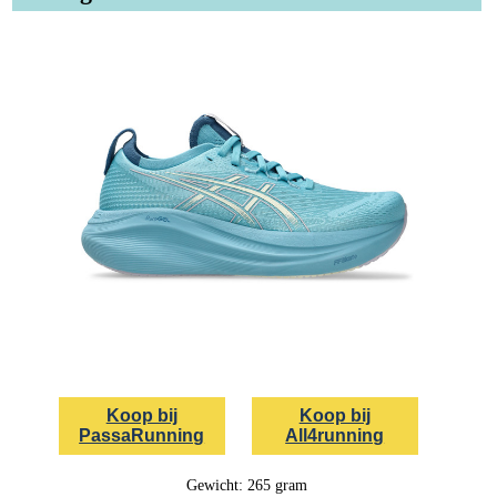
Koop bij
Koop bij
PassaRunning
All4running
Gewicht: 265 gram