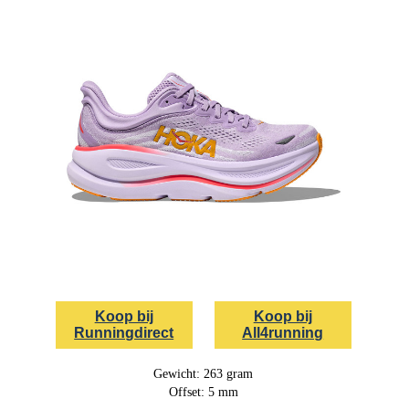
Koop bij
Koop bij
Runningdirect
All4running
Gewicht: 263 gram
Offset: 5 mm