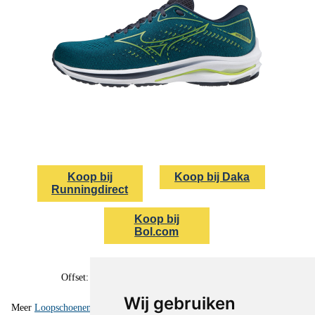
Koop bij
Koop bij Daka
Runningdirect
Koop bij
Bol.com
Gewicht: 275 gram
Offset: 12 mm (voorvoet: 24 mm, hak: 36 mm)
Wij gebruiken
Meer
Loopschoenen Mizuno kopen