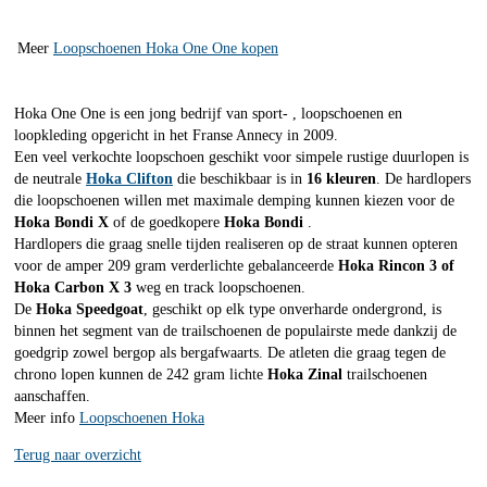
Meer
Loopschoenen Hoka One One kopen
Hoka One One is een jong bedrijf van sport- , loopschoenen en
loopkleding opgericht in het Franse Annecy in 2009.
Een veel verkochte loopschoen geschikt voor simpele rustige duurlopen is
de neutrale
Hoka Clifton
die beschikbaar is in
16 kleuren
. De hardlopers
die loopschoenen willen met maximale demping kunnen kiezen voor de
Hoka Bondi X
of de goedkopere
Hoka Bondi
.
Hardlopers die graag snelle tijden realiseren op de straat kunnen opteren
voor de amper 209 gram verderlichte gebalanceerde
Hoka Rincon 3 of
Hoka Carbon X 3
weg en track loopschoenen.
De
Hoka Speedgoat
, geschikt op elk type onverharde ondergrond, is
binnen het segment van de trailschoenen de populairste mede dankzij de
goedgrip zowel bergop als bergafwaarts. De atleten die graag tegen de
chrono lopen kunnen de 242 gram lichte
Hoka Zinal
trailschoenen
aanschaffen.
Meer info
Loopschoenen Hoka
Terug naar overzicht