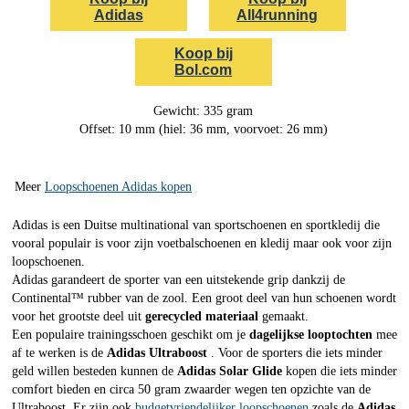
Adidas
All4running
Koop bij
Bol.com
Gewicht: 335 gram
Offset: 10 mm (hiel: 36 mm, voorvoet: 26 mm)
Meer
Loopschoenen Adidas kopen
Adidas is een Duitse multinational van sportschoenen en sportkledij die
vooral populair is voor zijn voetbalschoenen en kledij maar ook voor zijn
loopschoenen.
Adidas garandeert de sporter van een uitstekende grip dankzij de
Continental™ rubber van de zool. Een groot deel van hun schoenen wordt
voor het grootste deel uit
gerecycled materiaal
gemaakt.
Een populaire trainingsschoen geschikt om je
dagelijkse looptochten
mee
af te werken is de
Adidas Ultraboost
. Voor de sporters die iets minder
geld willen besteden kunnen de
Adidas Solar Glide
kopen die iets minder
comfort bieden en circa 50 gram zwaarder wegen ten opzichte van de
Ultraboost. Er zijn ook
budgetvriendelijker loopschoenen
zoals de
Adidas