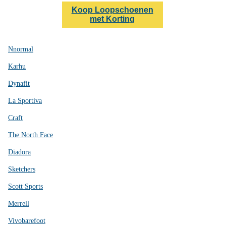
Koop Loopschoenen
met Korting
Nnormal
Karhu
Dynafit
La Sportiva
Craft
The North Face
Diadora
Sketchers
Scott Sports
Merrell
Vivobarefoot