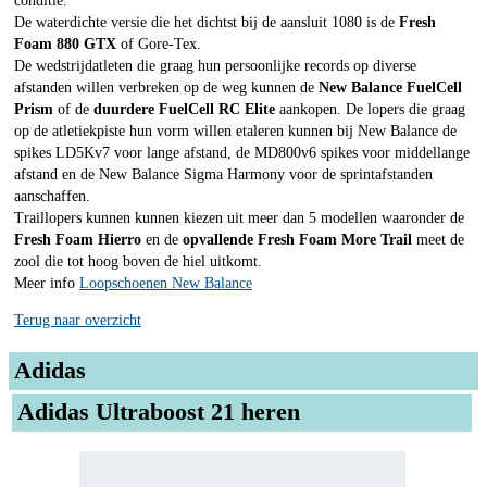
conditie.
De waterdichte versie die het dichtst bij de aansluit 1080 is de
Fresh
Foam 880 GTX
of Gore-Tex.
De wedstrijdatleten die graag hun persoonlijke records op diverse
afstanden willen verbreken op de weg kunnen de
New Balance FuelCell
Prism
of de
duurdere FuelCell RC Elite
aankopen. De lopers die graag
op de atletiekpiste hun vorm willen etaleren kunnen bij New Balance de
spikes LD5Kv7 voor lange afstand, de MD800v6 spikes voor middellange
afstand en de New Balance Sigma Harmony voor de sprintafstanden
aanschaffen.
Traillopers kunnen kunnen kiezen uit meer dan 5 modellen waaronder de
Fresh Foam Hierro
en de
opvallende Fresh Foam More Trail
meet de
zool die tot hoog boven de hiel uitkomt.
Meer info
Loopschoenen New Balance
Terug naar overzicht
Adidas
Adidas Ultraboost 21 heren