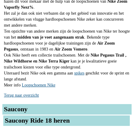
hazen dit voor mekaar met de hulp van de loopschoenen van
Nike Zoom
Vaporfly Next%
.
Het zal je dan ook niet verbazen dat op het gebied van innovatie en het
ontwikkelen van vlugge hardloopschoenen Nike zeker kan concurreren
met andere merken.
Ten opzichte van andere merken zijn de loopschoenen van Nike ter hoogte
van het
midden van je voet aangenaam strak
. Bekende type
hardloopschoenen voor je dagelijkse trainingen zijn de
Air Zoom
Pegasus
, ontstaan in 1983 en
Air Zoom Vomero
.
Ook Nike heeft een collectie trailschoenen. Met de
Nike Pegasus Trail ,
Nike Wildhorse en Nike Terra Kiger
kan je je kwalitatieve goeie
trailschoen kiezen voor elke type ondergrond.
Uiteraard bezit Nike ook een gamma aan
spikes
geschikt voor de sprint en
lange afstand.
Meer info
Loopschoenen Nike
Terug naar overzicht
Saucony
Saucony Ride 18 heren