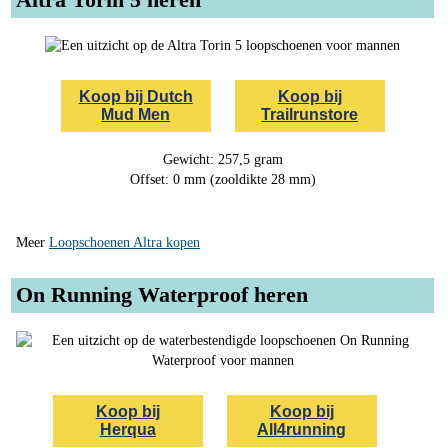
Koop bij Dutch
Koop bij
Mud Men
Trailrunstore
Gewicht: 257,5 gram
Offset: 0 mm (zooldikte 28 mm)
Meer
Loopschoenen Altra kopen
On Running Waterproof heren
Koop bij
Koop bij
Herqua
All4running