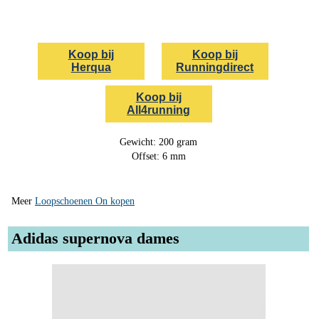
Koop bij
Koop bij
Herqua
Runningdirect
Koop bij
All4running
Gewicht: 200 gram
Offset: 6 mm
Meer
Loopschoenen On kopen
Adidas supernova dames