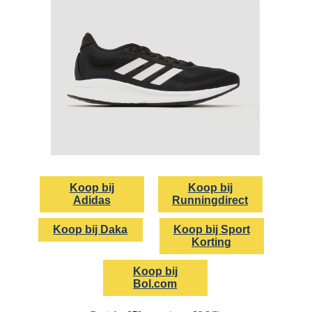
Koop bij
Koop bij
Adidas
Runningdirect
Koop bij Daka
Koop bij Sport
Korting
Koop bij
Bol.com